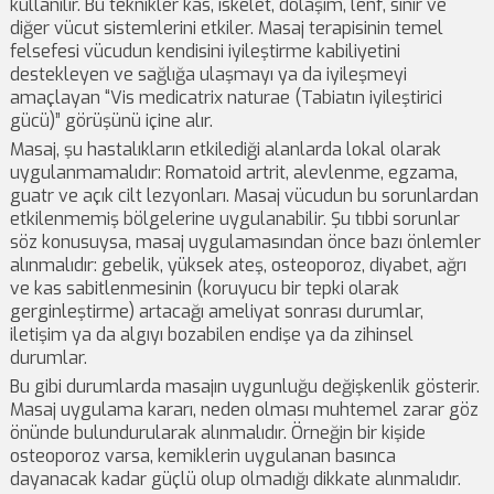
kullanılır. Bu teknikler kas, iskelet, dolaşım, lenf, sinir ve
diğer vücut sistemlerini etkiler. Masaj terapisinin temel
felsefesi vücudun kendisini iyileştirme kabiliyetini
destekleyen ve sağlığa ulaşmayı ya da iyileşmeyi
amaçlayan “Vis medicatrix naturae (Tabiatın iyileştirici
gücü)” görüşünü içine alır.
Masaj, şu hastalıkların etkilediği alanlarda lokal olarak
uygulanmamalıdır: Romatoid artrit, alevlenme, egzama,
guatr ve açık cilt lezyonları. Masaj vücudun bu sorunlardan
etkilenmemiş bölgelerine uygulanabilir. Şu tıbbi sorunlar
söz konusuysa, masaj uygulamasından önce bazı önlemler
alınmalıdır: gebelik, yüksek ateş, osteoporoz, diyabet, ağrı
ve kas sabitlenmesinin (koruyucu bir tepki olarak
gerginleştirme) artacağı ameliyat sonrası durumlar,
iletişim ya da algıyı bozabilen endişe ya da zihinsel
durumlar.
Bu gibi durumlarda masajın uygunluğu değişkenlik gösterir.
Masaj uygulama kararı, neden olması muhtemel zarar göz
önünde bulundurularak alınmalıdır. Örneğin bir kişide
osteoporoz varsa, kemiklerin uygulanan basınca
dayanacak kadar güçlü olup olmadığı dikkate alınmalıdır.