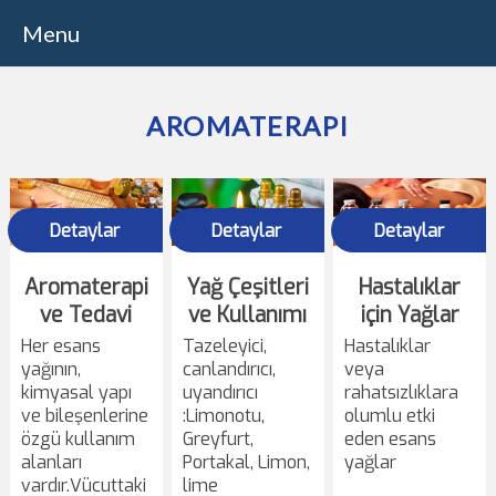
Menu
AROMATERAPI
Detaylar
Detaylar
Detaylar
Aromaterapi
Yağ Çeşitleri
Hastalıklar
ve Tedavi
ve Kullanımı
için Yağlar
Her esans
Tazeleyici,
Hastalıklar
yağının,
canlandırıcı,
veya
kimyasal yapı
uyandırıcı
rahatsızlıklara
ve bileşenlerine
:Limonotu,
olumlu etki
özgü kullanım
Greyfurt,
eden esans
alanları
Portakal, Limon,
yağlar
vardır.Vücuttaki
lime