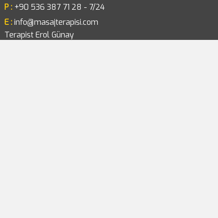
P :
+90 536 387 71 28 - 7/24
E :
info@masajterapisi.com
Terapist Erol Günay